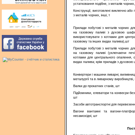
устатковання подібне, з металів чорних,
Конструкції, виготовлені виключно або 
з металів чорних, інші, т
Прилади побутові з металів чорних для 
на газовому паливі з духовою шафо
використовувати з котлами для центра
газовому та інших видах палива),шт
Прилади побутові з металів чорних для 
на газовому паливі (уключаючи печі
котлами для центрального опалення, о
видах палива; крім приладів з духовою
Конвертери і машини ливарні, виливниц
металургії та в ливарному виробництві,
Валки до прокатних станів, шт
Підйомники, елеватори та конвеєри безп
шт
Засоби автотранспортні для перевезення
Вагони вантажні та вагони-платфор
несамохідні, шт
Пост