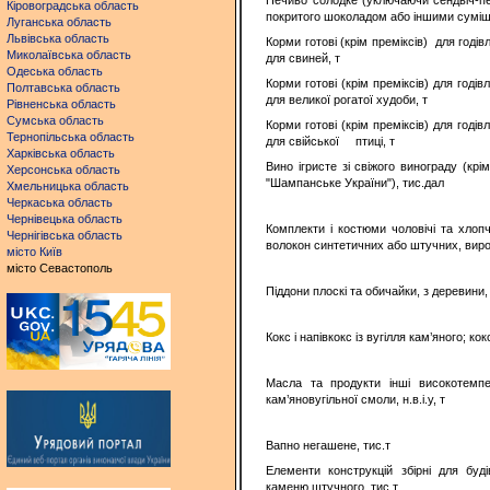
Печиво солодке (уключаючи сендвіч-пе
Кіровоградська область
покритого шоколадом або іншими суміша
Луганська область
Львівська область
Корми готові (крім преміксів) для годів
Миколаївська область
для свиней, т
Одеська область
Корми готові (крім преміксів) для годів
Полтавська область
для великої рогатої худоби, т
Рівненська область
Сумська область
Корми готові (крім преміксів) для годів
Тернопільська область
для свійської птиці, т
Харківська область
Вино ігристе зі свіжого винограду (кр
Херсонська область
"Шампанське України"), тис.дал
Хмельницька область
Черкаська область
Чернівецька область
Комплекти і костюми чоловічі та хлоп
Чернігівська область
волокон синтетичних або штучних, вироб
місто Київ
місто Севастополь
Піддони плоскі та обичайки, з деревини,
Кокс і напівкокс із вугілля кам’яного; кок
Масла та продукти інші високотемпер
кам’яновугільної смоли, н.в.і.у, т
Вапно негашене, тис.т
Елементи конструкцій збірні для буд
каменю штучного, тис.т