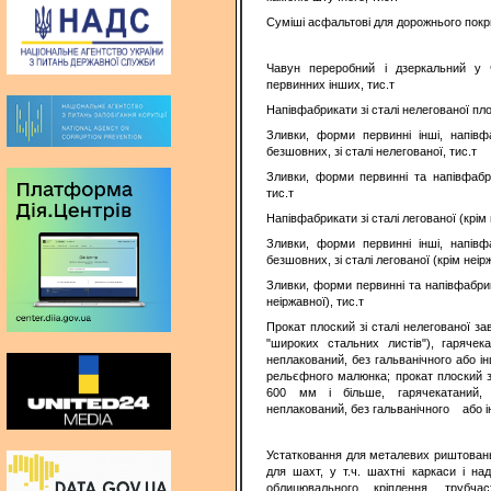
Суміші асфальтові для дорожнього покри
Чавун переробний і дзеркальний у
первинних інших, тис.т
Напівфабрикати зі сталі нелегованої плос
Зливки, форми первинні інші, напів
безшовних, зі сталі нелегованої, тис.т
Зливки, форми первинні та напівфабрик
тис.т
Напівфабрикати зі сталі легованої (крім 
Зливки, форми первинні інші, напів
безшовних, зі сталі легованої (крім неірж
Зливки, форми первинні та напівфабрикат
неіржавної), тис.т
Прокат плоский зі сталі нелегованої 
"широких стальних листів"), гарячек
неплакований, без гальванічного або ін
рельєфного малюнка; прокат плоский 
600 мм і більше, гарячекатаний,
неплакований, без гальванічного або ін
Устатковання для металевих риштовань,
для шахт, у т.ч. шахтні каркаси і над
облицювального кріплення, трубча