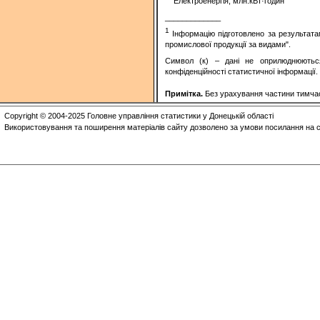
Електроенергія, млн.кВт·годин
_____________
1
Інформацію підготовлено за результата
промислової продукції за видами".
Символ (к) – дані не оприлюднюютьс
конфіденційності статистичної інформації.
Примітка.
Без урахування частини тимчасо
Copyright © 2004-2025 Головне управління статистики у Донецькій області
Використовування та поширення матеріалів сайту дозволено за умови посилання на с