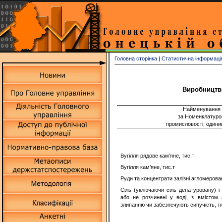
Головна сторінка
|
Статистична інформаці
Виробництво
Найменування 
за Номенклатурою
промисловості, одини
Вугілля рядове кам’яне, тис.т
Вугілля кам’яне, тис.т
Руди та концентрати залізні агломерован
Сіль (уключаючи сіль денатуровану) і 
або не розчинені у воді, з вмістом 
злипанню чи забезпечують сипучість, т