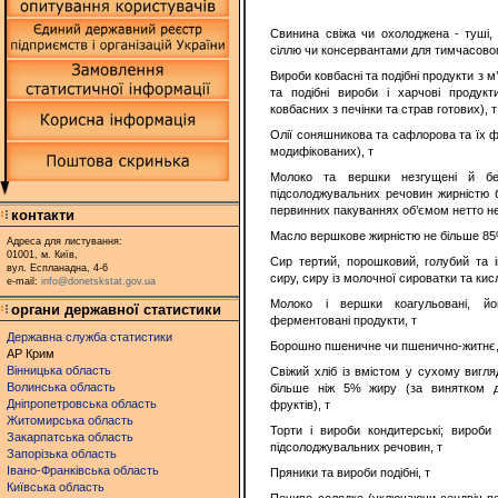
Свинина свіжа чи охолоджена - туші,
сіллю чи консервантами для тимчасового
Вироби ковбасні та подібні продукти з м
та подібні вироби і харчові продукт
ковбасних з печінки та страв готових), т
Олії соняшникова та сафлорова та їх фр
модифікованих), т
Молоко та вершки незгущені й бе
підсолоджувальних речовин жирністю 
первинних пакуваннях об’ємом нетто не 
контакти
Масло вершкове жирністю не більше 85
Адреса для листування:
01001, м. Київ,
Сир тертий, порошковий, голубий та 
вул. Еспланадна, 4-6
сиру, сиру із молочної сироватки та ки
e-mail:
info@donetskstat.gov.ua
Молоко і вершки коагульовані, йо
органи державної статистики
ферментовані продукти, т
Державна служба статистики
Борошно пшеничне чи пшенично-житнє,
АР Крим
Вінницька область
Свіжий хліб із вмістом у сухому вигля
Волинська область
більше ніж 5% жиру (за винятком д
Дніпропетровська область
фруктів), т
Житомирська область
Торти і вироби кондитерські; вироби
Закарпатська область
підсолоджувальних речовин, т
Запорізька область
Івано-Франківська область
Пряники та вироби подібні, т
Київська область