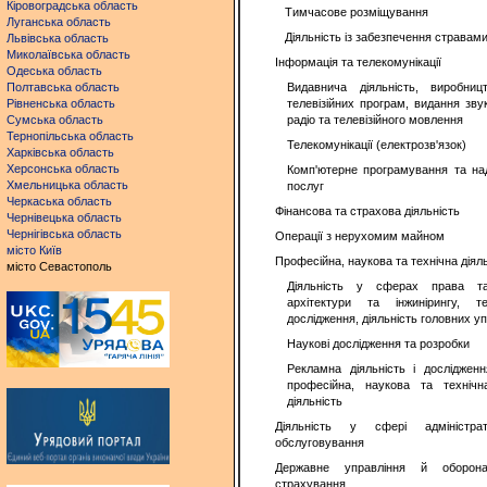
Кіровоградська область
Тимчасове розміщування
Луганська область
Діяльність із забезпечення стравам
Львівська область
Миколаївська область
Інформація та телекомунікації
Одеська область
Полтавська область
Видавнича діяльність, виробниц
Рівненська область
телевізійних програм, видання звук
Сумська область
радіо та телевізійного мовлення
Тернопільська область
Телекомунікації (електрозв'язок)
Харківська область
Херсонська область
Комп'ютерне програмування та на
Хмельницька область
послуг
Черкаська область
Фінансова та страхова діяльність
Чернівецька область
Чернігівська область
Операції з нерухомим майном
місто Київ
Професійна, наукова та технічна діял
місто Севастополь
Діяльність у сферах права та 
архітектури та інжинірингу, т
дослідження, діяльність головних уп
Наукові дослідження та розробки
Рекламна діяльність і дослідженн
професійна, наукова та технічн
діяльність
Діяльність у сфері адміністра
обслуговування
Державне управління й оборона;
страхування