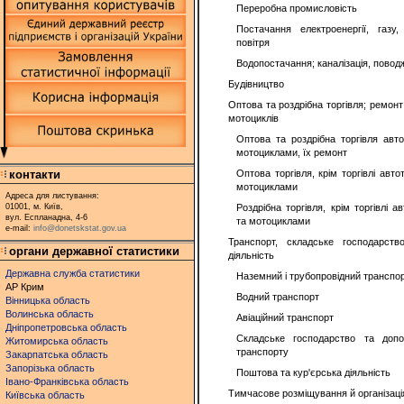
Переробна промисловість
Постачання електроенергії, газу
повітря
Водопостачання; каналізація, повод
Будівництво
Оптова та роздрібна торгівля; ремонт
мотоциклів
Оптова та роздрібна торгівля авт
мотоциклами, їх ремонт
контакти
Оптова торгівля, крім торгівлі ав
мотоциклами
Адреса для листування:
01001, м. Київ,
Роздрібна торгівля, крім торгівлі
вул. Еспланадна, 4-6
та мотоциклами
e-mail:
info@donetskstat.gov.ua
Транспорт, складське господарств
органи державної статистики
діяльність
Державна служба статистики
Наземний і трубопровідний транспо
АР Крим
Водний транспорт
Вінницька область
Волинська область
Авіаційний транспорт
Дніпропетровська область
Складське господарство та допо
Житомирська область
транспорту
Закарпатська область
Запорізька область
Поштова та кур'єрська діяльність
Івано-Франківська область
Тимчасове розміщування й організаці
Київська область