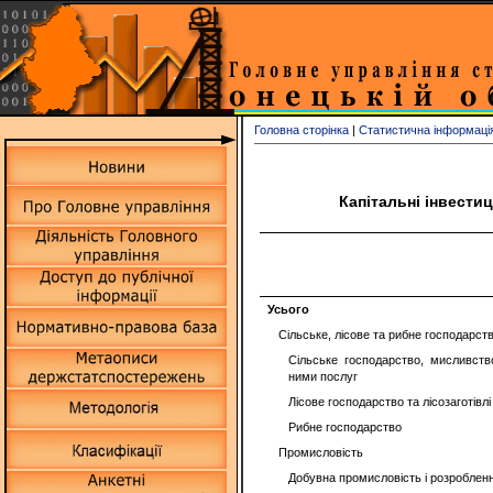
Головна сторінка
|
Статистична інформаці
Капітальні інвестиц
Усього
Сільське, лісове та рибне господарст
Сільське господарство, мисливств
ними послуг
Лісове господарство та лісозаготівлі
Рибне господарство
Промисловість
Добувна промисловість і розробленн