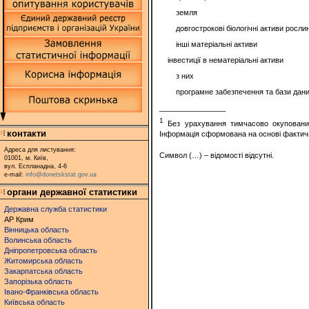
земля
довгострокові біологічні активи росл
інші матеріальні активи
інвестиції в нематеріальні активи
з них
програмне забезпечення та бази дан
________________
1
Без урахування тимчасово окупованих 
контакти
Інформація сформована на основі фактично
Адреса для листування:
Символ (…) – відомості відсутні.
01001, м. Київ,
вул. Еспланадна, 4-6
e-mail:
info@donetskstat.gov.ua
органи державної статистики
Державна служба статистики
АР Крим
Вінницька область
Волинська область
Дніпропетровська область
Житомирська область
Закарпатська область
Запорізька область
Івано-Франківська область
Київська область