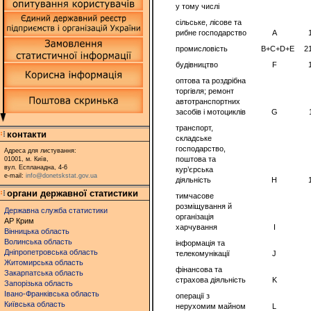
у тому числі
сільське, лісове та
рибне господарство
A
промисловість
B+C+D+E
2
будівництво
F
оптова та роздрібна
торгівля; ремонт
автотранспортних
засобів і мотоциклів
G
транспорт,
контакти
складське
господарство,
Адреса для листування:
поштова та
01001, м. Київ,
вул. Еспланадна, 4-6
кур’єрська
e-mail:
info@donetskstat.gov.ua
діяльність
H
органи державної статистики
тимчасове
розміщування й
Державна служба статистики
організація
АР Крим
харчування
I
Вінницька область
Волинська область
інформація та
Дніпропетровська область
телекомунікації
J
Житомирська область
фінансова та
Закарпатська область
страхова діяльність
K
Запорізька область
Івано-Франківська область
операції з
Київська область
нерухомим майном
L