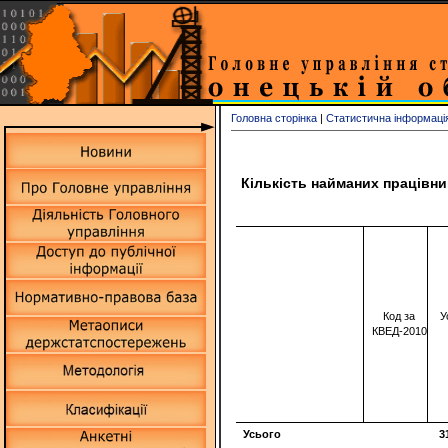
Головна сторінка
|
Статистична інформаці
Кількість найманих працівник
Код за
У
КВЕД-2010
Усього
3