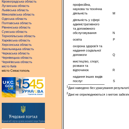
Кіровоградська область
професійна,
Луганська область
наукова та технічна
Львівська область
діяльність
M
Миколаївська область
Одеська область
діяльність у сфері
Полтавська область
адміністративного
Рівненська область
та допоміжного
Сумська область
обслуговування
N
Тернопільська область
освіта
P
Харківська область
Херсонська область
охорона здоров’я та
Хмельницька область
надання соціальної
Черкаська область
допомоги
Q
Чернівецька область
мистецтво, спорт,
Чернігівська область
розваги та
місто Київ
відпочинок
R
місто Севастополь
надання інших видів
послуг
S
1
Дані наведено без урахування результаті
2
Дані не оприлюднюються з метою забезпе