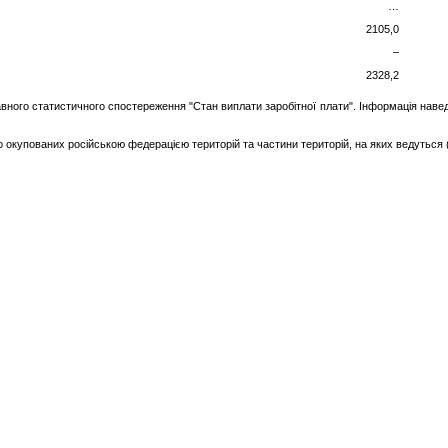
…
2105,0
–
2328,2
авного статистичного спостереження "Стан виплати заробітної плати". Інформація навед
 окупованих російською федерацією територій та частини територій, на яких ведуться (в