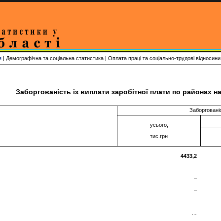
я
| Демографічна та соціальна статистика | Оплата праці та соціально-трудові відносини
Заборгованість із виплати заробітної плати по районах на
Заборгованіс
усього,
тис.грн
4433,2
–
–
…
…