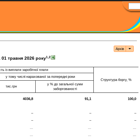
Архів
Архі
1,2
 01 травня 2026 року
ть із виплати заробітної плати
у тому числі нарахованої за попередні роки
Структура боргу, %
у % до загальної суми
тис.грн
заборгованості
4036,8
91,1
100,0
–
–
–
–
–
–
…
…
…
…
…
…