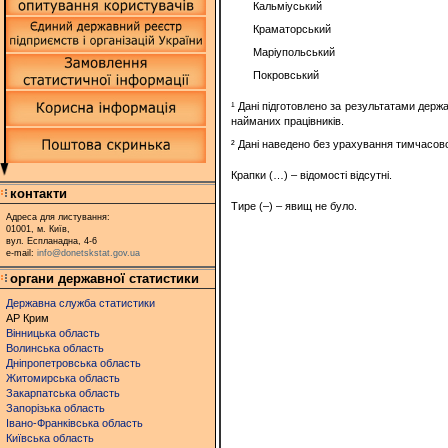
Кальміуський
Краматорський
Маріупольський
Покровський
¹ Дані підготовлено за результатами держ
найманих працівників.
² Дані наведено без урахування тимчасово
Крапки (…) – відомості відсутні.
контакти
Тире (–) – явищ не було.
Адреса для листування:
01001, м. Київ,
вул. Еспланадна, 4-6
e-mail:
info@donetskstat.gov.ua
органи державної статистики
Державна служба статистики
АР Крим
Вінницька область
Волинська область
Дніпропетровська область
Житомирська область
Закарпатська область
Запорізька область
Івано-Франківська область
Київська область