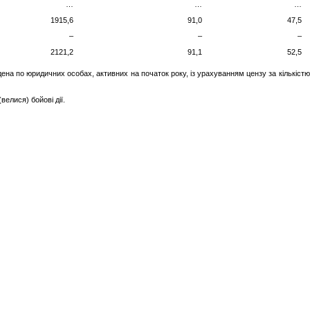
…
…
…
1915,6
91,0
47,5
–
–
–
2121,2
91,1
52,5
ена по юридичних особах, активних на початок року, із урахуванням цензу за кількістю
елися) бойові дії.