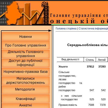
Головна сторінка
|
Статистична інформаці
Середньооблікова кільк
Вид діяльності
Січень
Лютий
Усього
37812
37293
Сільське
господарство,
лісове
господарство та
рибне
господарство
547
542
з них сільське
господарство
525
520
Промисловість
7588
7378