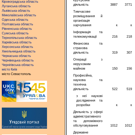
кур'єрська
Кіровоградська область
діяльність
3887
3771
Луганська область
Львівська область
Тимчасове
Миколаївська область
розміщування й
Одеська область
організація
Полтавська область
харчування
к
к
Рівненська область
Інформація та
Сумська область
телекомунікації
216
218
Тернопільська область
Харківська область
Фінансова та
Херсонська область
страхова
Хмельницька область
діяльність
319
307
Черкаська область
Операції з
Чернівецька область
нерухомим
Чернігівська область
майном
150
156
місто Київ
місто Севастополь
Професійна,
наукова та
технічна
діяльність
522
519
з неї наукові
дослідження та
розробки
к
к
Діяльність у сфері
адміністративного
та допоміжного
обслуговування
1012
1012
Державне