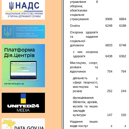
управління й
оборона;
обов'язкове
соціальне
страхування
6906
6864
Освіта
6248
6188
Охорона здоров'я
та надання
соціальної
допомоги
6833
6748
з них охорона
здоров'я
6438
6362
Мистецтво, спорт,
розваги та
відпочинок
754
764
діяльність у
сфері творчості,
мистецтва та
розваг
252
244
функціювання
бібліотек, архівів,
музеїв та інших
закладів
культури
147
150
Надання інших
видів послуг
к
к