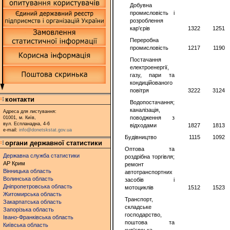
Добувна
промисловість і
розроблення
кар'єрів
1322
1251
Переробна
промисловість
1217
1190
Постачання
електроенергії,
газу, пари та
кондиційованого
повітря
3222
3124
контакти
Водопостачання;
каналізація,
Адреса для листування:
поводження з
01001, м. Київ,
вул. Еспланадна, 4-6
відходами
1827
1813
e-mail:
info@donetskstat.gov.ua
Будівництво
1115
1092
органи державної статистики
Оптова та
Державна служба статистики
роздрібна торгівля;
АР Крим
ремонт
Вінницька область
автотранспортних
Волинська область
засобів і
Дніпропетровська область
мотоциклів
1512
1523
Житомирська область
Транспорт,
Закарпатська область
складське
Запорізька область
господарство,
Івано-Франківська область
поштова та
Київська область