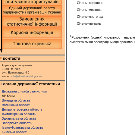
Січень–вересень
Січень–жовтень
Січень–листопад
Січень–грудень
___________
1
Розрахунки (оцінки) чисельності насел
смерті та зміни реєстрації місця проживан
контакти
Адреса для листування:
01001, м. Київ,
вул. Еспланадна, 4-6
e-mail:
info@donetskstat.gov.ua
органи державної статистики
Державна служба статистики
АР Крим
Вінницька область
Волинська область
Дніпропетровська область
Житомирська область
Закарпатська область
Запорізька область
Івано-Франківська область
Київська область