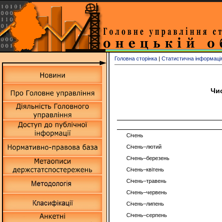
Головна сторінка
|
Статистична інформаці
Чис
Січень
Січень­–лютий
Січень–березень
Січень–квітень
Січень–травень
Січень–червень
Січень–липень
Січень–серпень