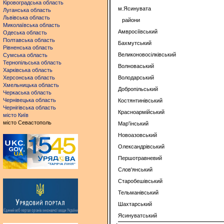
Кіровоградська область
м.Ясинувата
Луганська область
Львівська область
райони
Миколаївська область
Амвросіївський
Одеська область
Полтавська область
Бахмутський
Рівненська область
Великоновосілківський
Сумська область
Тернопільська область
Волноваський
Харківська область
Херсонська область
Володарський
Хмельницька область
Добропільський
Черкаська область
Чернівецька область
Костянтинівський
Чернігівська область
Красноармійський
місто Київ
місто Севастополь
Мар'їнський
Новоазовський
Олександрівський
Першотравневий
Слов'янський
Старобешівський
Тельманівський
Шахтарський
Ясинуватський