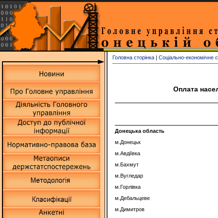
Головна сторінка
|
Соціально-економічне 
Оплата насе
Донецька область
м.Донецьк
м.Авдіївка
м.Бахмут
м.Вугледар
м.Горлівка
м.Дебальцеве
м.Димитров