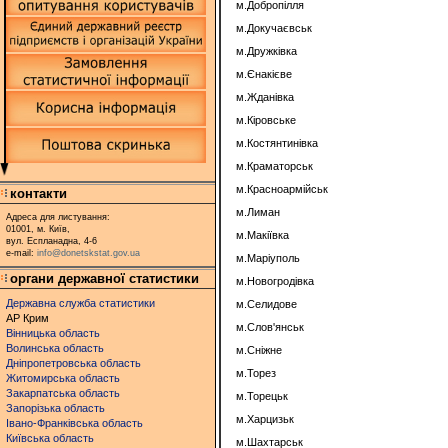
м.Добропілля
м.Докучаєвськ
м.Дружківка
м.Єнакієве
м.Жданівка
м.Кіровське
м.Костянтинівка
м.Краматорськ
м.Красноармійськ
контакти
м.Лиман
Адреса для листування:
01001, м. Київ,
м.Макіївка
вул. Еспланадна, 4-6
e-mail:
info@donetskstat.gov.ua
м.Маріуполь
органи державної статистики
м.Новогродівка
Державна служба статистики
м.Селидове
АР Крим
м.Слов'янськ
Вінницька область
Волинська область
м.Сніжне
Дніпропетровська область
м.Торез
Житомирська область
Закарпатська область
м.Торецьк
Запорізька область
м.Харцизьк
Івано-Франківська область
Київська область
м.Шахтарськ