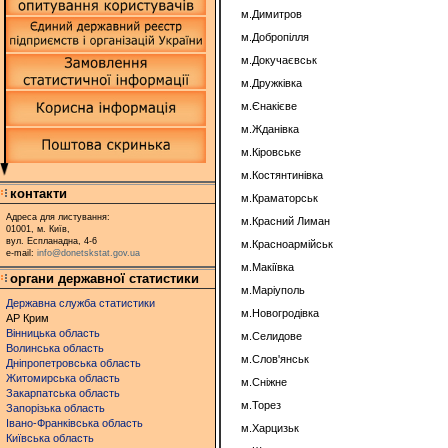
м.Димитров
м.Добропілля
м.Докучаєвськ
м.Дружківка
м.Єнакієве
м.Жданівка
м.Кіровське
м.Костянтинівка
контакти
м.Краматорськ
Адреса для листування:
м.Красний Лиман
01001, м. Київ,
вул. Еспланадна, 4-6
м.Красноармійськ
e-mail:
info@donetskstat.gov.ua
м.Макіївка
органи державної статистики
м.Маріуполь
Державна служба статистики
м.Новогродівка
АР Крим
Вінницька область
м.Селидове
Волинська область
м.Слов'янськ
Дніпропетровська область
Житомирська область
м.Сніжне
Закарпатська область
м.Торез
Запорізька область
Івано-Франківська область
м.Харцизьк
Київська область