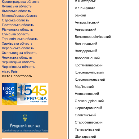
м.Шахтарськ
Кіровоградська область
Луганська область
м.Ясинувата
Львівська область
райони
Миколаївська область
Одеська область
Амвросіївський
Полтавська область
Рівненська область
Артемівський
Сумська область
Великоновосілківський
Тернопільська область
Харківська область
Волноваський
Херсонська область
Володарський
Хмельницька область
Черкаська область
Добропільський
Чернівецька область
Костянтинівський
Чернігівська область
місто Київ
Красноармійський
місто Севастополь
Краснолиманський
Мар'їнський
Новоазовський
Олександрівський
Першотравневий
Слов'янський
Старобешівський
Тельманівський
Шахтарський