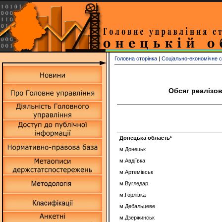
Головна сторінка
|
Соціально-економічне 
Обсяг реалізов
Донецька
область
¹
м.Донецьк
м.Авдіївка
м.Артемівськ
м.Вугледар
м.Горлівка
м.Дебальцеве
м.Дзержинськ