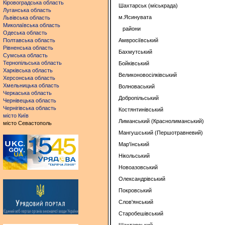
Кіровоградська область
Шахтарськ (міськрада)
Луганська область
м.Ясинувата
Львівська область
Миколаївська область
райони
Одеська область
Полтавська область
Амвросіївський
Рівненська область
Бахмутський
Сумська область
Тернопільська область
Бойківський
Харківська область
Великоновосілківський
Херсонська область
Хмельницька область
Волноваський
Черкаська область
Добропільський
Чернівецька область
Чернігівська область
Костянтинівський
місто Київ
Лиманський (Краснолиманський)
місто Севастополь
Мангушський (Першотравневий)
Мар'їнський
Нікольський
Новоазовський
Олександрівський
Покровський
Слов'янський
Старобешівський