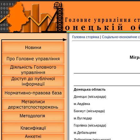
Головна сторінка
|
Соціально-економічне 
Мігр
Донецька область
Донецьк (міськрада)
м.Авдіївка
Бахмут (міськрада)
м.Вугледар
Горлівка (міськрада)
м.Дебальцеве
Добропілля (міськрада)