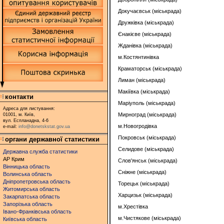
Докучаєвськ (міськрада)
Дружківка (міськрада)
Єнакієве (міськрада)
Жданівка (міськрада)
м.Костянтинівка
Краматорськ (міськрада)
Лиман (міськрада)
Макіївка (міськрада)
контакти
Маріуполь (міськрада)
Адреса для листування:
Мирноград (міськрада)
01001, м. Київ,
вул. Еспланадна, 4-6
м.Новогродівка
e-mail:
info@donetskstat.gov.ua
Покровськ (міськрада)
органи державної статистики
Селидове (міськрада)
Державна служба статистики
АР Крим
Слов'янськ (міськрада)
Вінницька область
Сніжне (міськрада)
Волинська область
Дніпропетровська область
Торецьк (міськрада)
Житомирська область
Харцизьк (міськрада)
Закарпатська область
Запорізька область
м.Хрестівка
Івано-Франківська область
м.Чистякове (міськрада)
Київська область