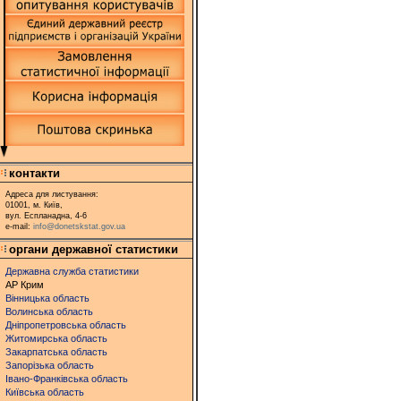
контакти
Адреса для листування:
01001, м. Київ,
вул. Еспланадна, 4-6
e-mail:
info@donetskstat.gov.ua
органи державної статистики
Державна служба статистики
АР Крим
Вінницька область
Волинська область
Дніпропетровська область
Житомирська область
Закарпатська область
Запорізька область
Івано-Франківська область
Київська область