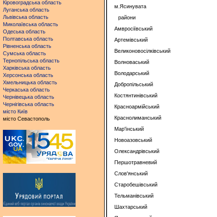
Кіровоградська область
м.Ясинувата
Луганська область
Львівська область
райони
Миколаївська область
Амвросіївський
Одеська область
Полтавська область
Артемівський
Рівненська область
Великоновосілківський
Сумська область
Тернопільська область
Волноваський
Харківська область
Володарський
Херсонська область
Хмельницька область
Добропільський
Черкаська область
Костянтинівський
Чернівецька область
Чернігівська область
Красноармійський
місто Київ
Краснолиманський
місто Севастополь
Мар'їнський
Новоазовський
Олександрівський
Першотравневий
Слов'янський
Старобешівський
Тельманівський
Шахтарський