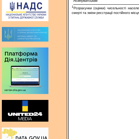
Ясинуватський
1
Розрахунки (
оцінки
)
чисельності
населе
смерті
та
зміни
реєстрації
постійного
місц