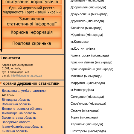
Димитров
(міськрада)
Добропілля
(міськрада)
Докучаєвськ (міськрада)
Дружківка (міськрада)
Єнакієве (міськрада)
Жданівка
(міськрада)
м.Кіровське
м.Костянтинівка
Краматорськ (міськрада)
контакти
Красний Лиман (міськрада)
Адреса для листування:
01001, м. Київ,
Красноармійськ (міськрада)
вул. Еспланадна, 4-6
e-mail:
info@donetskstat.gov.ua
Макіївка (міськрада)
органи державної статистики
Маріуполь (міськрада)
м.Новогродівка
Державна служба статистики
АР Крим
Селидове
(міськрада)
Вінницька область
Слов'янськ (міськрада)
Волинська область
Дніпропетровська область
Сніжне (міськрада)
Житомирська область
Торез (міськрада)
Закарпатська область
Запорізька область
Харцизьк (міськрада)
Івано-Франківська область
Київська область
Шахтарськ (міськрада)