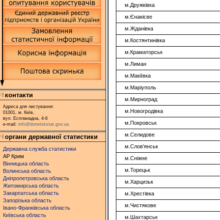
м.Дружківка
м.Єнакієве
м.Жданівка
м.Костянтинівка
м.Краматорськ
м.Лиман
м.Макіївка
м.Маріуполь
контакти
м.Мирноград
Адреса для листування:
м.Новогродівка
01001, м. Київ,
вул. Еспланадна, 4-6
м.Покровськ
e-mail:
info@donetskstat.gov.ua
м.Селидове
органи державної статистики
м.Слов'янськ
Державна служба статистики
АР Крим
м.Сніжне
Вінницька область
м.Торецьк
Волинська область
Дніпропетровська область
м.Харцизьк
Житомирська область
Закарпатська область
м.Хрестівка
Запорізька область
м.Чистякове
Івано-Франківська область
Київська область
м.Шахтарськ