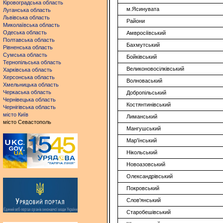
Кіровоградська область
м.Ясинувата
Луганська область
Львівська область
Райони
Миколаївська область
Одеська область
Амвросіївський
Полтавська область
Бахмутський
Рівненська область
Сумська область
Бойківський
Тернопільська область
Великоновосілківський
Харківська область
Херсонська область
Волноваський
Хмельницька область
Черкаська область
Добропільський
Чернівецька область
Костянтинівський
Чернігівська область
місто Київ
Лиманський
місто Севастополь
Мангушський
Мар'їнський
Нікольський
Новоазовський
Олександрівський
Покровський
Слов'янський
Старобешівський