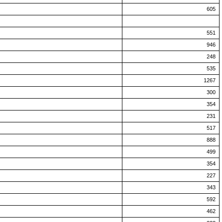
605
551
946
248
535
1267
300
354
231
517
888
499
354
227
343
592
462