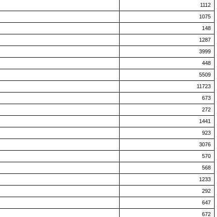
1112
1075
148
1287
3999
448
5509
11723
673
272
1441
923
3076
570
568
1233
292
647
672