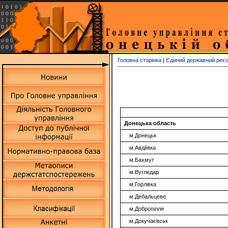
Головна сторінка
|
Єдиний державний реєст
Донецька область
м.Донецьк
м.Авдіївка
м.Бахмут
м.Вугледар
м.Горлівка
м.Дебальцеве
м.Добропілля
м.Докучаєвськ