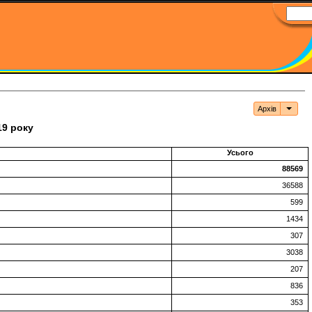
Архів
Архі
19 року
Усього
88569
36588
599
1434
307
3038
207
836
353