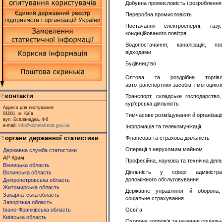
Добувна промисловість і розроблення 
Переробна промисловість
Постачання електроенергії, га
кондиційованого повітря
Водопостачання; каналізація, п
відходами
Будівництво
Оптова та роздрібна торгів
автотранспортних засобів і мотоциклі
контакти
Транспорт, складське господарство
кур’єрська діяльність
Адреса для листування:
01001, м. Київ,
Тимчасове розміщування й організаці
вул. Еспланадна, 4-6
e-mail:
info@donetskstat.gov.ua
Інформація та телекомунікації
органи державної статистики
Фінансова та страхова діяльність
Операції з нерухомим майном
Державна служба статистики
АР Крим
Професійна, наукова та технічна діял
Вінницька область
Діяльність у сфері адміністр
Волинська область
допоміжного обслуговування
Дніпропетровська область
Житомирська область
Державне управління й оборона; 
Закарпатська область
соціальне страхування
Запорізька область
Івано-Франківська область
Освіта
Київська область
Охорона здоров’я та надання соціаль