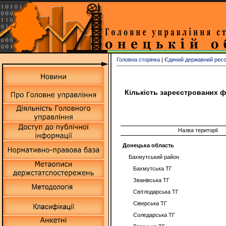
Головна сторінка
|
Єдиний державний реєст
Кількість зареєстрованих ф
Назва території
Донецька область
Бахмутський район
Бахмутська ТГ
Званівська ТГ
Світлодарська ТГ
Сіверська ТГ
Соледарська ТГ