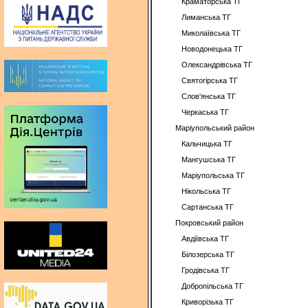
Краматорська ТГ
Лиманська ТГ
Миколаївська ТГ
Новодонецька ТГ
Олександрівська ТГ
Святогірська ТГ
Слов'янська ТГ
Черкаська ТГ
Маріупольський район
Кальчицька ТГ
Мангушська ТГ
Маріупольська ТГ
Нікольська ТГ
Сартанська ТГ
Покровський район
Авдіївська ТГ
Білозерська ТГ
Гродівська ТГ
Добропільська ТГ
Криворізька ТГ