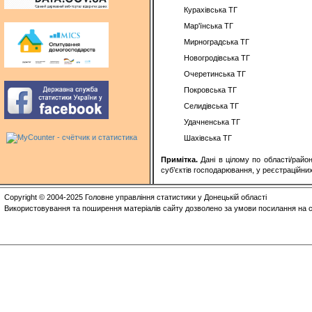
Курахівська ТГ
Мар'їнська ТГ
Мирноградська ТГ
Новогродівська ТГ
Очеретинська ТГ
Покровська ТГ
Селидівська ТГ
Удачненська ТГ
Шахівська ТГ
Примітка.
Дані в цілому по області/райо
суб’єктів господарювання, у реєстраційних
Copyright © 2004-2025 Головне управління статистики у Донецькій області
Використовування та поширення матеріалів сайту дозволено за умови посилання на с