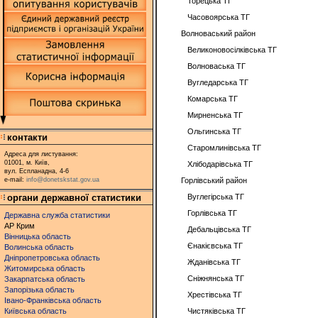
Торецька ТГ
Часовоярська ТГ
Волноваський район
Великоновосілківська ТГ
Волноваська ТГ
Вугледарська ТГ
Комарська ТГ
Мирненська ТГ
Ольгинська ТГ
контакти
Старомлинівська ТГ
Адреса для листування:
01001, м. Київ,
Хлібодарівська ТГ
вул. Еспланадна, 4-6
e-mail:
info@donetskstat.gov.ua
Горлівський район
органи державної статистики
Вуглегірська ТГ
Горлівська ТГ
Державна служба статистики
АР Крим
Дебальцівська ТГ
Вінницька область
Єнакієвська ТГ
Волинська область
Дніпропетровська область
Жданівська ТГ
Житомирська область
Сніжнянська ТГ
Закарпатська область
Запорізька область
Хрестівська ТГ
Івано-Франківська область
Київська область
Чистяківська ТГ