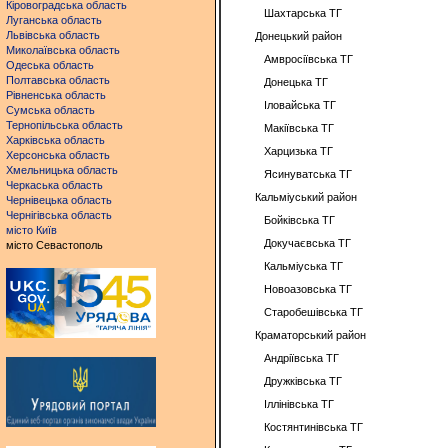
Кіровоградська область
Шахтарська ТГ
Луганська область
Львівська область
Донецький район
Миколаївська область
Амвросіївська ТГ
Одеська область
Полтавська область
Донецька ТГ
Рівненська область
Іловайська ТГ
Сумська область
Тернопільська область
Макіївська ТГ
Харківська область
Харцизька ТГ
Херсонська область
Хмельницька область
Ясинуватська ТГ
Черкаська область
Кальміуський район
Чернівецька область
Чернігівська область
Бойківська ТГ
місто Київ
Докучаєвська ТГ
місто Севастополь
Кальміуська ТГ
Новоазовська ТГ
Старобешівська ТГ
Краматорський район
Андріївська ТГ
Дружківська ТГ
Іллінівська ТГ
Костянтинівська ТГ