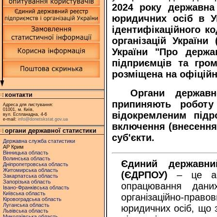
2024 року державна 
юридичних осіб в Ук
ідентифікаційного к
організацій України
України "Про держа
підприємців та гро
розміщена на офіційн
Органи державн
контакти
припиняють роботу
Адреса для листування:
01001, м. Київ,
відокремленим підр
вул. Еспланадна, 4-6
e-mail:
info@donetskstat.gov.ua
включення (внесення
органи державної статистики
суб'єкти.
Державна служба статистики
АР Крим
Вінницька область
Волинська область
Єдиний державни
Дніпропетровська область
Житомирська область
(ЄДРПОУ)
– це авт
Закарпатська область
Запорізька область
опрацювання дани
Івано-Франківська область
Київська область
організаційно-прав
Кіровоградська область
Луганська область
юридичних осіб, що з
Львівська область
Миколаївська область