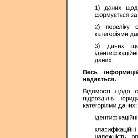
1) даних щодо
формується за 
2) переліку 
категоріями да
3) даних що
ідентифікаційн
даних.
Весь інформаці
надається.
Відомості щодо с
підрозділів юри
категоріями даних:
ідентифікаційн
класифікацій
належність, о