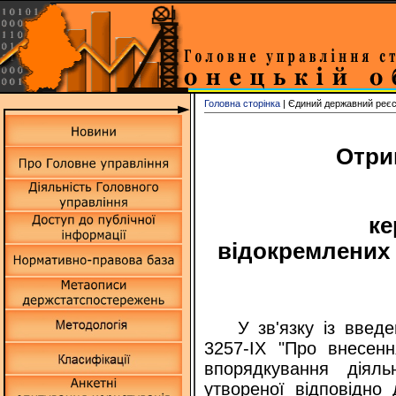
Головна сторінка
| Єдиний державний реєс
Отри
ке
відокремлених 
У зв'язку із вве
3257-IX "Про внесен
впорядкування діяль
утвореної відповідно