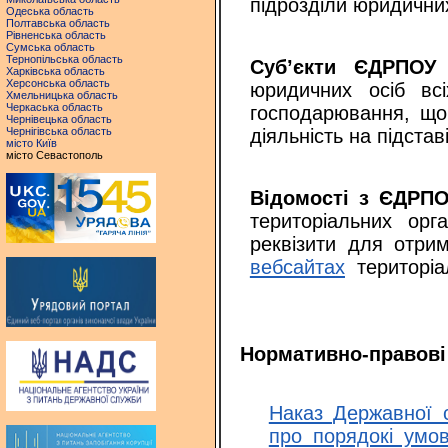
підрозділи юридичних
Одеська область
Полтавська область
Рівненська область
Сумська область
Тернопільська область
Суб’єкти ЄДРПОУ
–
Харківська область
Херсонська область
юридичних осіб вс
Хмельницька область
Черкаська область
господарювання, що
Чернівецька область
Чернігівська область
діяльність на підстав
місто Київ
місто Севастополь
Відомості з ЄДРП
територіальних орг
реквізити для отр
вебсайтах
територіал
Нормативно-правові
Наказ Державної 
про порядокі умо