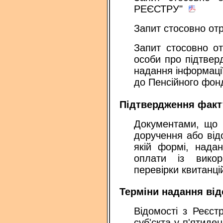
РЕЄСТРУ"
Запит стосовно о
Запит стосовно о
особи про підтвер
надання інформаці
до Пенсійного фон
Підтвердження факт
Документами, що п
доручення або від
якій формі, нада
оплати із викор
перевірки квитанці
Терміни надання від
Відомості з Реєст
суб'єкта у п'ятид