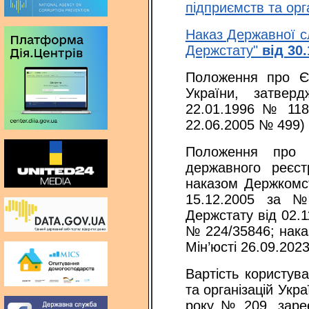
підприємств та орг
Наказ Державної с
Держстату"
від 30
Положення про Єд
України, затвер
22.01.1996 № 118 
22.06.2005 № 49
Положення про 
державного реєст
наказом Держкомст
15.12.2005 за №
Держстату від 02.1
№ 224/35846; нака
Мін’юсті 26.09.20
Вартість користув
та організацій Укр
року № 209, зареє