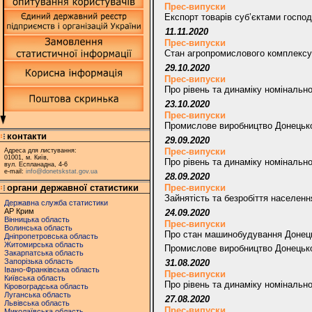
Прес-випуски
Експорт товарів суб’єктами господ
11.11.2020
Прес-випуски
Стан агропромислового комплексу 
29.10.2020
Прес-випуски
Про рівень та динаміку номінально
23.10.2020
Прес-випуски
Промислове виробництво Донецької
контакти
29.09.2020
Прес-випуски
Адреса для листування:
01001, м. Київ,
Про рівень та динаміку номінально
вул. Еспланадна, 4-6
e-mail:
info@donetskstat.gov.ua
28.09.2020
органи державної статистики
Прес-випуски
Зайнятість та безробіття населення
Державна служба статистики
АР Крим
24.09.2020
Вінницька область
Прес-випуски
Волинська область
Про стан машинобудування Донець
Дніпропетровська область
Житомирська область
Промислове виробництво Донецької
Закарпатська область
Запорізька область
31.08.2020
Івано-Франківська область
Прес-випуски
Київська область
Про рівень та динаміку номінально
Кіровоградська область
Луганська область
27.08.2020
Львівська область
Прес-випуски
Миколаївська область