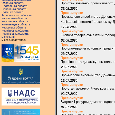
Одеська область
Про стан вугільної промисловості
Полтавська область
26.08.2020
Рівненська область
Сумська область
Прес-випуски
Тернопільська область
Промислове виробництво Донецької
Харківська область
Херсонська область
Капітальні інвестиції в економіку Д
Хмельницька область
17.08.2020
Черкаська область
Чернівецька область
Прес-випуски
Чернігівська область
Експорт товарів суб’єктами господ
місто Київ
місто Севастополь
03.08.2020
Прес-випуски
Про споживання основних продукті
29.07.2020
Прес-випуски
Про рівень та динаміку номінально
23.07.2020
Прес-випуски
Промислове виробництво Донецької
16.07.2020
Прес-випуски
Про стан металургійного комплекс
02.07.2020
Прес-випуски
Витрати і ресурси домогосподарст
01.07.2020
Прес-випуски