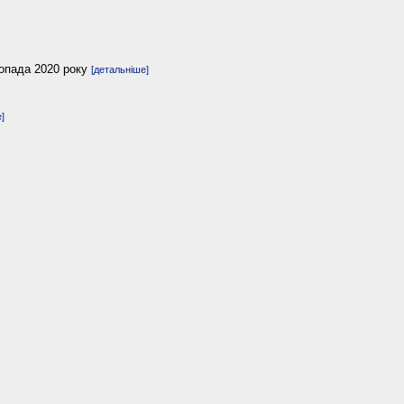
топада 2020 року
[детальніше]
]