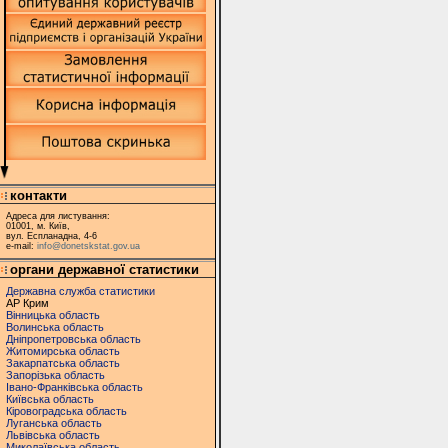
контакти
Адреса для листування:
01001, м. Київ,
вул. Еспланадна, 4-6
e-mail:
info@donetskstat.gov.ua
органи державної статистики
Державна служба статистики
АР Крим
Вінницька область
Волинська область
Дніпропетровська область
Житомирська область
Закарпатська область
Запорізька область
Івано-Франківська область
Київська область
Кіровоградська область
Луганська область
Львівська область
Миколаївська область