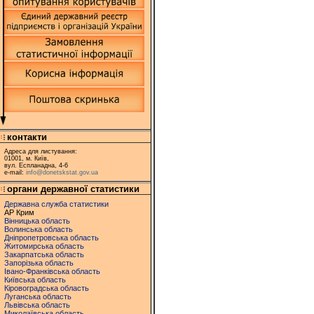
контакти
Адреса для листування:
01001, м. Київ,
вул. Еспланадна, 4-6
e-mail:
info@donetskstat.gov.ua
органи державної статистики
Державна служба статистики
АР Крим
Вінницька область
Волинська область
Дніпропетровська область
Житомирська область
Закарпатська область
Запорізька область
Івано-Франківська область
Київська область
Кіровоградська область
Луганська область
Львівська область
Миколаївська область