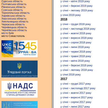
Одеська область
у січні – квітні 2019 року
Полтавська область
у січні – березні 2019 року
Рівненська область
Сумська область
у січні – лютому 2019 року
Тернопільська область
у січні 2019 року
Харківська область
Херсонська область
2018
Хмельницька область
у січні – грудні 2018 року
Черкаська область
Чернівецька область
у січні – листопаді 2018 року
Чернігівська область
місто Київ
у січні – жовтні 2018 року
місто Севастополь
у січні – вересні 2018 року
у січні – серпні 2018 року
у січні – липні 2018 року
у січні – червні 2018 року
у січні – травні 2018 року
у січні – квітні 2018 року
у січні – березні 2018 року
у січні – лютому 2018 року
у січні 2018 року
2017
у січні – грудні 2017 року
у січні – листопаді 2017 року
у січні – жовтні 2017 року
у січні – вересні 2017 року
у січні – серпні 2017 року
у січні – липні 2017 року