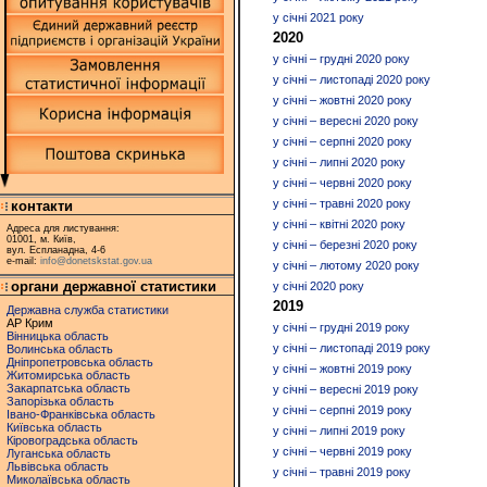
у січні 2021 року
2020
у січні – грудні 2020 року
у січні – листопаді 2020 року
у січні – жовтні 2020 року
у січні – вересні 2020 року
у січні – серпні 2020 року
у січні – липні 2020 року
у січні – червні 2020 року
у січні – травні 2020 року
контакти
у січні – квітні 2020 року
Адреса для листування:
01001, м. Київ,
у січні – березні 2020 року
вул. Еспланадна, 4-6
e-mail:
info@donetskstat.gov.ua
у січні – лютому 2020 року
органи державної статистики
у січні 2020 року
2019
Державна служба статистики
АР Крим
у січні – грудні 2019 року
Вінницька область
у січні – листопаді 2019 року
Волинська область
Дніпропетровська область
у січні – жовтні 2019 року
Житомирська область
Закарпатська область
у січні – вересні 2019 року
Запорізька область
у січні – серпні 2019 року
Івано-Франківська область
Київська область
у січні – липні 2019 року
Кіровоградська область
у січні – червні 2019 року
Луганська область
Львівська область
у січні – травні 2019 року
Миколаївська область