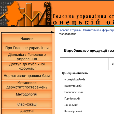
Головна сторінка
|
Статистична інформаці
господарство
Виробництво продукції тва
с
Донецька область
у розрізі районів
Бахмутський
Волноваський
Горлівський
Донецький
Кальміуський