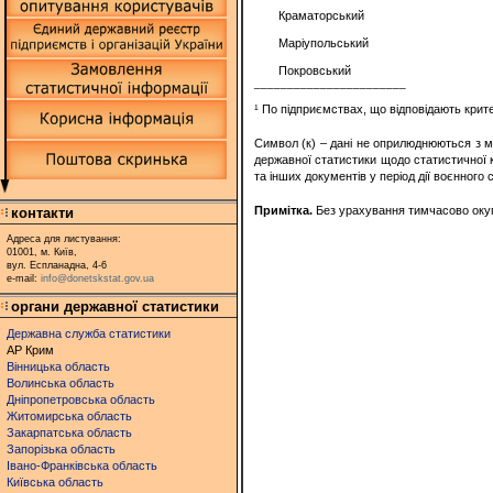
Краматорський
Маріупольський
Покровський
_______________________
¹ По підприємствах, що відповідають кри
Символ (к) – дані не оприлюднюються з м
державної статистики щодо статистичної ко
та інших документів у період дії воєнного 
Примітка.
Без урахування тимчасово окупо
контакти
Адреса для листування:
01001, м. Київ,
вул. Еспланадна, 4-6
e-mail:
info@donetskstat.gov.ua
органи державної статистики
Державна служба статистики
АР Крим
Вінницька область
Волинська область
Дніпропетровська область
Житомирська область
Закарпатська область
Запорізька область
Івано-Франківська область
Київська область