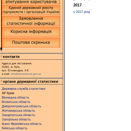
2017
у 2017 році
контакти
Адреса для листування:
01001, м. Київ,
вул. Еспланадна, 4-6
e-mail:
info@donetskstat.gov.ua
органи державної статистики
Державна служба статистики
АР Крим
Вінницька область
Волинська область
Дніпропетровська область
Житомирська область
Закарпатська область
Запорізька область
Івано-Франківська область
Київська область