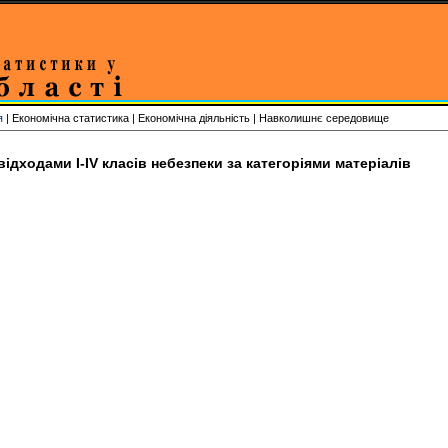
я
| Економічна статистика | Економічна діяльність | Навколишнє середовище
ідходами І-ІV класів небезпеки за категоріями матеріалів