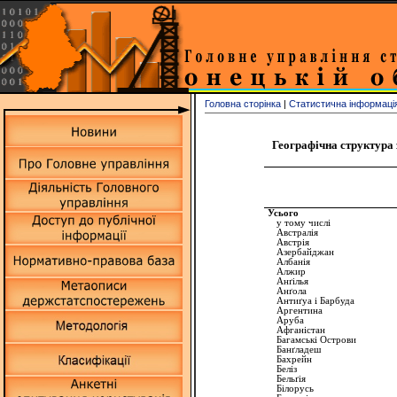
Головна сторінка
|
Статистична інформаці
Географічна структура 
Усього
у тому числі
Австралiя
Австрiя
Азербайджан
Албанiя
Алжир
Анґiлья
Анґола
Антиґуа
і
Барбуда
Аргентина
Аруба
Афганiстан
Багамські
Острови
Банґладеш
Бахрейн
Белiз
Бельґiя
Бiлорусь