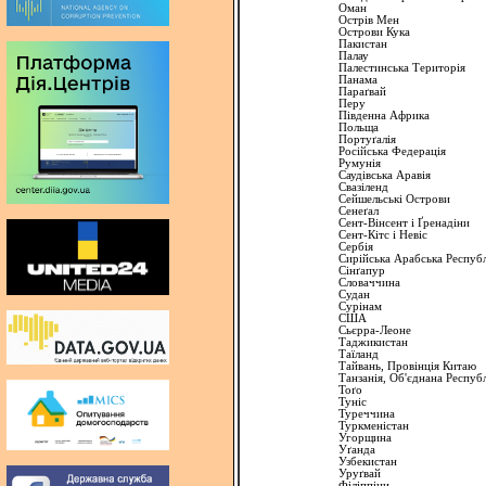
Оман
Острів
Meн
Острови
Кука
Пакистан
Палау
Палестинська
Територія
Панама
Параґвай
Перу
Пiвденна
Африка
Польща
Портуґалiя
Росiйська
Федерацiя
Румунiя
Саудiвська
Аравiя
Свазiленд
Сейшельські
Острови
Сенеґал
Сент-Вiнсент
і
Ґренадiни
Сент-Кiтс
і
Невiс
Сербія
Сирiйська
Арабська
Республ
Сiнґапур
Словаччина
Судан
Сурiнам
США
Сьєрра
-Леоне
Таджикистан
Таїланд
Тайвань,
Провiнцiя
Китаю
Танзанія
,
Об'єднана
Республ
Тоґо
Тунiс
Туреччина
Туркменiстан
Угорщина
Уґанда
Узбекистан
Уруґвай
Ф
i
л
i
пп
i
ни