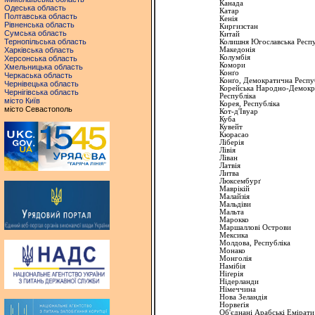
Канада
Одеська область
Катар
Полтавська область
Кенiя
Рівненська область
Киргизстан
Сумська область
Китай
Тернопільська область
Колишня
Югославська
Респу
Харківська область
Македонiя
Колумбiя
Херсонська область
Комори
Хмельницька область
Конґо
Черкаська область
Конґо
, Демократична
Респу
Чернівецька область
Корейська
Народно-Демокр
Чернігівська область
Республiка
місто Київ
Корея,
Республiка
місто Севастополь
Кот-
д'Івуар
Куба
Кувейт
Кюрасао
Лiберiя
Лiвiя
Лiван
Латвiя
Литва
Люксембурґ
Маврiкiй
Малайзiя
Мальдiви
Мальта
Марокко
Маршалловi
Острови
Мексика
Молдова,
Республіка
Монако
Монголiя
Намiбiя
Нiґерiя
Нiдерланди
Нiмеччина
Нова
Зеландiя
Норвеґія
Oб'єднанi
Арабськi
Емiрати