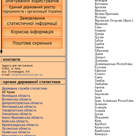
Болгарiя
Ботсвана
Бразілiя
Вануату
Велика
Британія
В'єтнам
Вiрґiнськi
Острови
(Брит.)
Вiрменiя
Гана
Гонконґ
Грецiя
Грузiя
Ґабон
Ґамбiя
Ґвiнея
Ґiбралтар
Данiя
Джерсі
контакти
Домiнiка
Домiнiканська
Республiка
Адреса для листування:
Естонiя
01001, м. Київ,
Ефiопiя
вул. Еспланадна, 4-6
Єгипет
e-mail:
info@donetskstat.gov.ua
Ємен
Замбiя
органи державної статистики
Зiмбабве
Iзраїль
Державна служба статистики
Iндiя
АР Крим
Iндонезiя
Вінницька область
Iрак
Волинська область
Iран
,
Iсламська
Республiка
Дніпропетровська область
Iрландiя
Житомирська область
Iсландiя
Закарпатська область
Iспанiя
Запорізька область
Iталiя
Івано-Франківська область
Йорданiя
Кiпр
Київська область
Кiрiбатi
Кіровоградська область
Казахстан
Луганська область
Камбоджа
Львівська область
Камерун
Миколаївська область