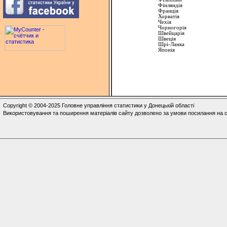
Ф
i
нлянд
i
я
Франц
i
я
Хорват
i
я
Чехія
Чорногорія
Швейцар
i
я
Швец
i
я
Шр
i
-Ланка
Япон
i
я
Copyright © 2004-2025 Головне управління статистики у Донецькій області
Використовування та поширення матеріалів сайту дозволено за умови посилання на с