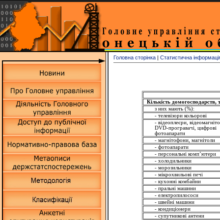
Головна сторінка
|
Статистична інформаці
Кількість домогосподарств, т
з них мають (%):
- телевізори кольорові
- відеоплеєри, відеомагніт
DVD
-програвачі, цифрові
фотоапарати
- магнітофони, магнітоли
- фотоапарати
- персональні комп
’
ютери
- холодильники
- морозильники
- мікрохвильові печі
- кухонні комбайни
- пральні машини
- електропилососи
- швейні машини
- кондиціонери
- супутникові антени