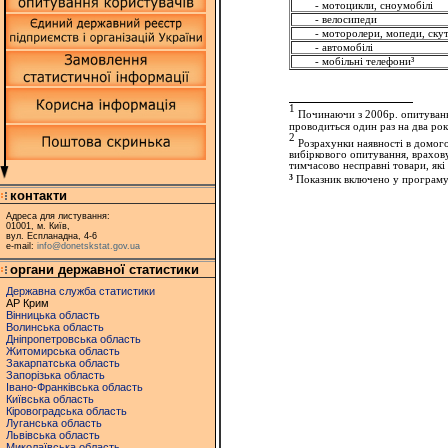
- мотоцикли, сноумобілі
- велосипеди
- моторолери, мопеди, ску
- автомобілі
- мобільні телефони³
1
Починаючи з 2006р. опитуванн
проводиться один раз на два рок
2
Розрахунки наявності в домого
вибіркового опитування, врахову
тимчасово несправні товари, як
³
Показник включено у програму
контакти
Адреса для листування:
01001, м. Київ,
вул. Еспланадна, 4-6
e-mail:
info@donetskstat.gov.ua
органи державної статистики
Державна служба статистики
АР Крим
Вінницька область
Волинська область
Дніпропетровська область
Житомирська область
Закарпатська область
Запорізька область
Івано-Франківська область
Київська область
Кіровоградська область
Луганська область
Львівська область
Миколаївська область