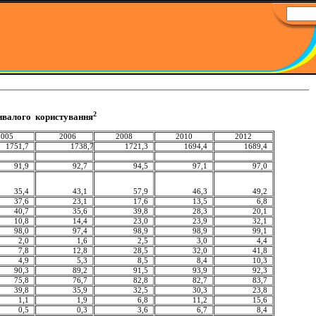
2
ивалого
користування
200
5
200
6
2008
2010
2012
1751,7
1738,7
1721,3
1694,4
1689,4
91,9
92,7
94,5
97,1
97,0
35,4
43,1
57,9
46,3
49,2
37,6
23,1
17,6
13,5
6,8
40,7
35,6
39,8
28,3
20,1
10,8
14,4
23,0
23,9
32,1
98,0
97,4
98,9
98,9
99,1
2,0
1,6
2,5
3,0
4,4
7,8
12,8
28,5
32,0
41,8
4,9
5,3
8,5
8,4
10,3
90,3
89,2
91,5
93,9
92,3
75,8
76,7
82,8
82,7
83,7
39,8
35,9
32,5
30,3
23,8
1,1
1,9
6,8
11,2
15,6
0,5
0,3
3,6
6,7
8,4