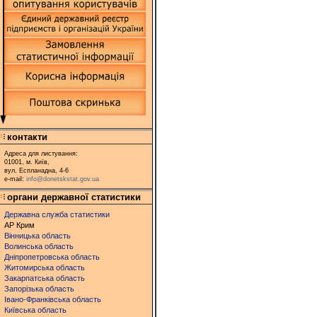
контакти
Адреса для листування:
01001, м. Київ,
вул. Еспланадна, 4-6
e-mail:
info@donetskstat.gov.ua
органи державної статистики
Державна служба статистики
АР Крим
Вінницька область
Волинська область
Дніпропетровська область
Житомирська область
Закарпатська область
Запорізька область
Івано-Франківська область
Київська область