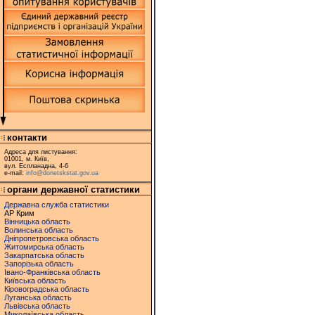
контакти
Адреса для листування:
01001, м. Київ,
вул. Еспланадна, 4-6
e-mail:
info@donetskstat.gov.ua
органи державної статистики
Державна служба статистики
АР Крим
Вінницька область
Волинська область
Дніпропетровська область
Житомирська область
Закарпатська область
Запорізька область
Івано-Франківська область
Київська область
Кіровоградська область
Луганська область
Львівська область
Миколаївська область