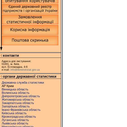
контакти
Адреса для листування:
01001, м. Київ,
вул. Еспланадна, 4-6
e-mail:
info@donetskstat.gov.ua
органи державної статистики
Державна служба статистики
АР Крим
Вінницька область
Волинська область
Дніпропетровська область
Житомирська область
Закарпатська область
Запорізька область
Івано-Франківська область
Київська область
Кіровоградська область
Луганська область
Львівська область
Миколаївська область