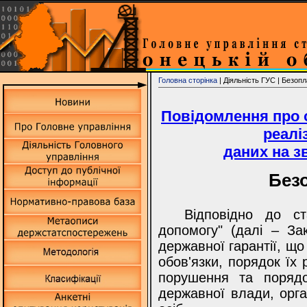
Головна сторінка
| Діяльність ГУС | Безоп
Повідомлення про 
реалі
даних на з
Без
Відповідно до с
допомогу"
(далі – За
державної гарантії, що
обов'язки, порядок їх 
порушення та порядо
державної влади, орга