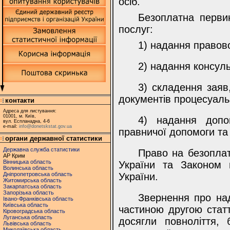
осіб.
Безоплатна перви
послуг:
1) надання правово
2) надання консуль
3) складення заяв
документів процесуаль
контакти
Адреса для листування:
01001, м. Київ,
4) надання допо
вул. Еспланадна, 4-6
e-mail:
info@donetskstat.gov.ua
правничої допомоги та 
органи державної статистики
Державна служба статистики
Право на безоплат
АР Крим
Вінницька область
України та Законом 
Волинська область
Дніпропетровська область
України.
Житомирська область
Закарпатська область
Запорізька область
Звернення про над
Івано-Франківська область
Київська область
частиною другою статт
Кіровоградська область
Луганська область
досягли повноліття,
Львівська область
Миколаївська область