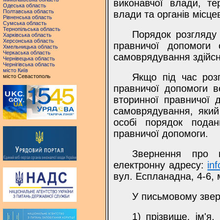
виконавчої влади, те
Одеська область
Полтавська область
влади та органів місце
Рівненська область
Сумська область
Тернопільська область
Порядок розгляду
Харківська область
Херсонська область
правничої допомоги 
Хмельницька область
Черкаська область
самоврядування здійсню
Чернівецька область
Чернігівська область
місто Київ
Якщо під час роз
місто Севастополь
правничої допомоги в
вторинної правничої 
самоврядування, який
особі порядок подан
правничої допомоги.
Звернення про 
електронну адресу:
in
вул. Еспланадна, 4-6, 
У письмовому звер
1) прізвище, ім'я